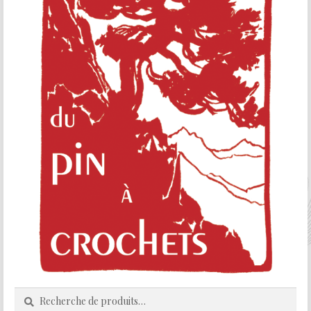
Recherche
Recherche
pour :