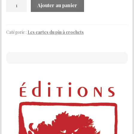
quantité
Ajouter au panier
de
Tableaux
Pyrénéens
Catégorie :
Les cartes du pin à crochets