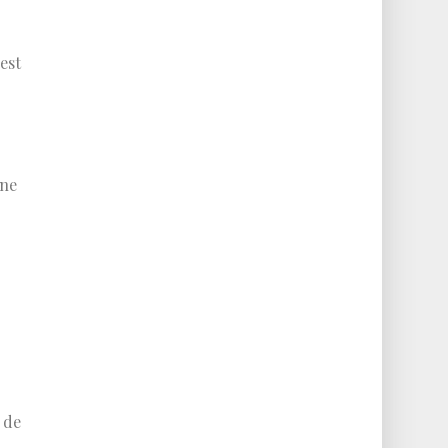
est
ine
 de