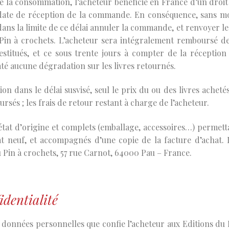
 de la consommation, l’acheteur bénéficie en France d’un droit
 date de réception de la commande. En conséquence, sans mo
 dans la limite de ce délai annuler la commande, et renvoyer le
Pin à crochets. L’acheteur sera intégralement remboursé de
restitués, et ce sous trente jours à compter de la réception
até aucune dégradation sur les livres retournés.
on dans le délai susvisé, seul le prix du ou des livres achetés
ursés ; les frais de retour restant à charge de l’acheteur.
 état d’origine et complets (emballage, accessoires…) permett
at neuf, et accompagnés d’une copie de la facture d’achat. 
 Pin à crochets, 57 rue Carnot, 64000 Pau – France.
identialité
 données personnelles que confie l’acheteur aux Editions du 