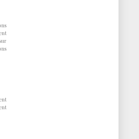
ons
ent
sur
ons
ent
ent