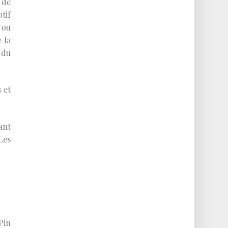
 de
tif
 ou
 la
 du
 et
ant
Les
Pin