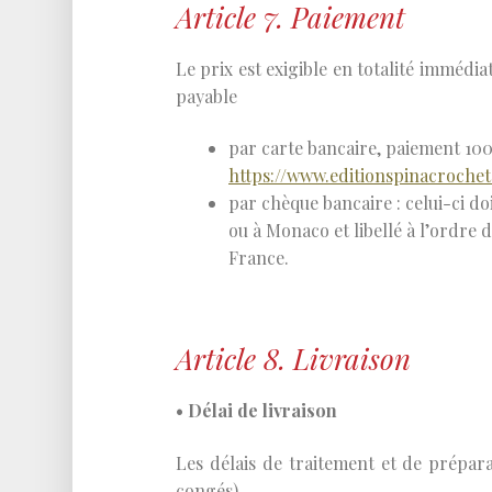
Article 7. Paiement
Le prix est exigible en totalité imméd
payable
par carte bancaire, paiement 100 
https://www.editionspinacroche
par chèque bancaire : celui-ci d
ou à Monaco et libellé à l’ordre 
France.
Article 8. Livraison
• Délai de livraison
Les délais de traitement et de prépara
congés).