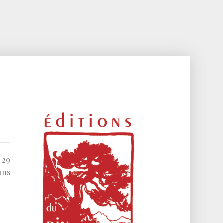
 29
ans