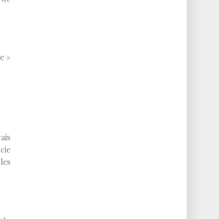
e »
ais
cie
les