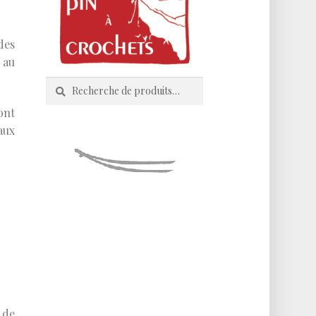
des
 au
Recherche
Recherche
pour :
ont
aux
 de