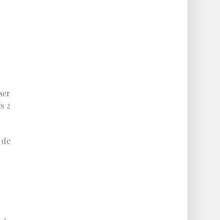
ser
s 2
 de