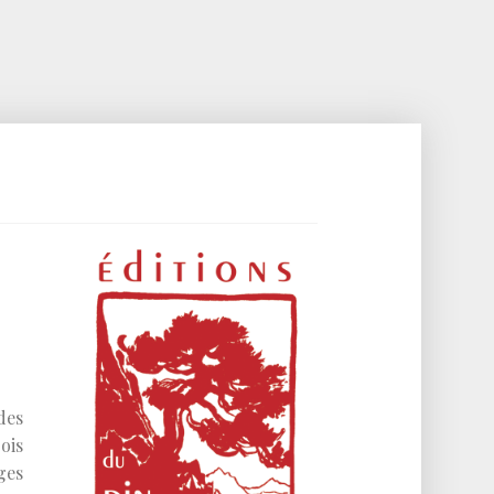
des
ois
ges