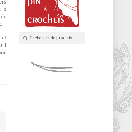
ers
s à
 de
e.
Recherche
Recherche
 et
pour :
 il
une