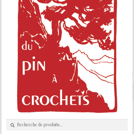
Recherche
Recherche
pour :