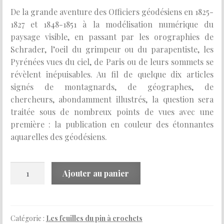
De la grande aventure des Officiers géodésiens en 1825-
1827 et 1848-1851 à la modélisation numérique du
paysage visible, en passant par les orographies de
Schrader, l’oeil du grimpeur ou du parapentiste, les
Pyrénées vues du ciel, de Paris ou de leurs sommets se
révèlent inépuisables. Au fil de quelque dix articles
signés de montagnards, de géographes, de
chercheurs, abondamment illustrés, la question sera
traitée sous de nombreux points de vues avec une
première : la publication en couleur des étonnantes
aquarelles des géodésiens.
quantité
Ajouter au panier
de
n°2
Vues
d’en
Catégorie :
Les feuilles du pin à crochets