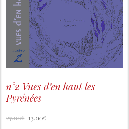
n°2 Vues d’en haut les
Pyrénées
27,00
€
13,00
€